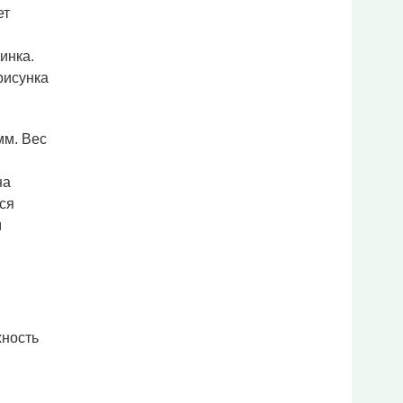
ет
инка.
рисунка
мм. Вес
на
ся
м
хность