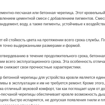
ементно-песчаная или бетонная черепица. Этот кровельны
авлением цементной смеси с добавлением пигментов. Смес
андцемент, воду, а также пигменты, устойчивые к воздейст
 ей стойкость цвета на протяжении всего срока службы. П
ся точно выдержанными размерами и формой.
к отвердеванию в течение продолжительного срока, бетонна
и всего эксплуатационного срока. Эта особенность отлича
ми снижают свои прочностные характеристики.
р бетонной черепицы для устройства кровли является еди
ы в эксплуатации и им не требуется ремонт. Кроме этого,
 отличный звуковой комфорт, так как поглощает шум от д
о-песчаной черепицы обеспечивает кровле возможность ды
циях быстро испаряется, не допуская появления гнили и пл