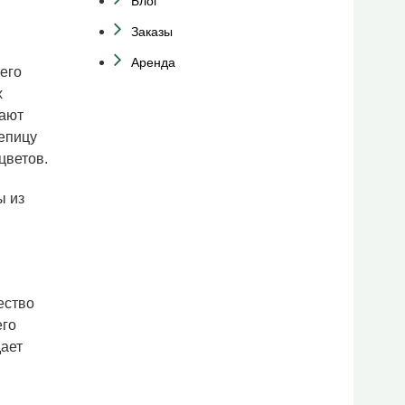
Блог
Заказы
Аренда
его
х
тают
епицу
цветов.
ы из
ество
его
дает