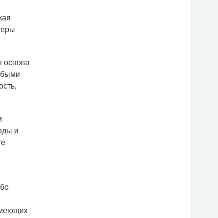
кая
меры
я основа
обыми
ость,
м
оды и
те
ибо
 имеющих