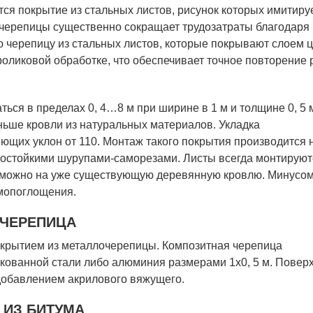
я покрытие из стальных листов, рисунок которых имитиру
черепицы существенно сокращает трудозатраты благодаря
 черепицу из стальных листов, которые покрывают слоем ц
оликовой обработке, что обеспечивает точное повторение 
ься в пределах 0, 4…8 м при ширине в 1 м и толщине 0, 5 
ньше кровли из натуральных материалов. Укладка
ющих уклон от 110. Монтаж такого покрытия производится 
нностойкими шурупами-саморезами. Листы всегда монтируют
е можно на уже существующую деревянную кровлю. Минусо
мопоглощения.
 ЧЕРЕПИЦА
покрытием из металлочерепицы. Композитная черепица
кованной стали либо алюминия размерами 1х0, 5 м. Повер
добавлением акрилового вяжущего.
 ИЗ БИТУМА