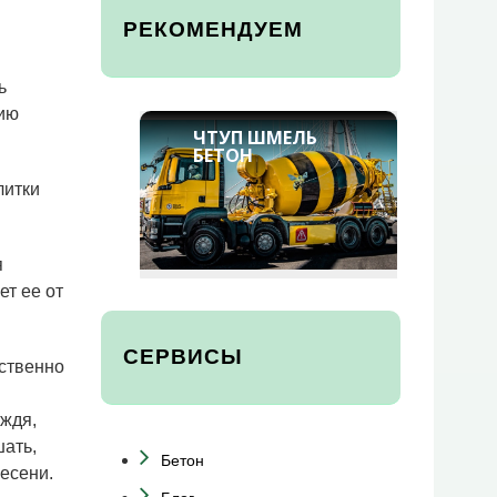
РЕКОМЕНДУЕМ
й
ь
вию
ЧТУП ШМЕЛЬ
БЕТОН
литки
я
ет ее от
СЕРВИСЫ
нственно
ождя,
шать,
Бетон
есени.