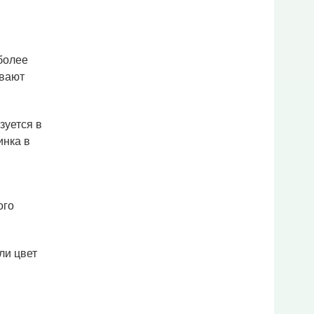
более
ивают
зуется в
инка в
ого
ли цвет