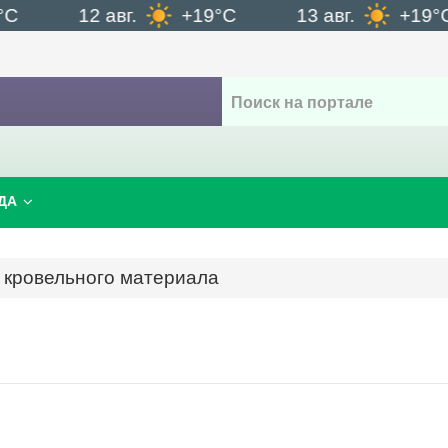
12 авг.
+19°C
13 авг.
+19°C
ДА
 кровельного материала