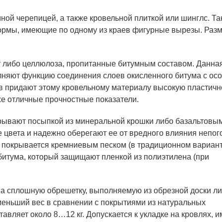
ной черепицей, а также кровельной плиткой или шинглс. Та
формы, имеющие по одному из краев фигурные вырезы. Раз
т либо целлюлоза, пропитанные битумным составом. Данна
лняют функцию соединения слоев окисленного битума с ос
 придают этому кровельному материалу высокую пластичн
же отличные прочностные показатели.
ывают посыпкой из минеральной крошки либо базальтовы
 цвета и надежно оберегают ее от вредного влияния непог
ь покрывается кремниевым песком (в традиционном вариан
битума, который защищают пленкой из полиэтилена (при
на сплошную обрешетку, выполняемую из обрезной доски л
меньший вес в сравнении с покрытиями из натуральных
тавляет около 8…12 кг. Допускается к укладке на кровлях,