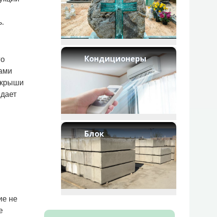
.
Кондиционеры
го
ами
 крыши
 дает
Блок
ие не
е