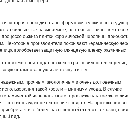
 и здоровая атмосфера.
еси, которая проходит этапы формовки, сушки и последующ
уют вторичные, так называемые, ленточные глины, в которы
В процессе обжига плитки керамической черепицы приобре
ом. Некоторые производители покрывают керамическую чер
репица приобретает защитную глянцевую пленку различных 
зготовители производят несколько разновидностей черепиц
азовую штампованную и ленточную и т. д.
, надежным, прочным, экологичным и очень долговечным
использования такой кровли – минимум ухода. В случае
з керамической черепицы может прослужить такое же колич
и – это очень удачное вложение средств. На протяжении вс
приобретает все более насыщенный оттенок, а значит, при
дный вид.