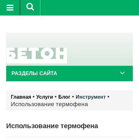
+22°C
8 авг.
+20°C
9 авг.
+
РАЗДЕЛЫ САЙТА
•
•
•
•
Главная
Услуги
Блог
Инструмент
Использование термофена
Использование термофена