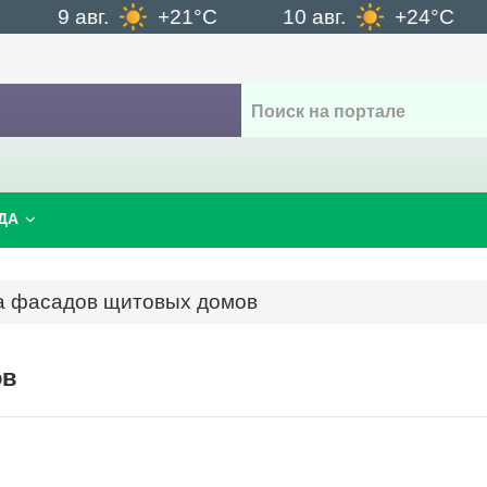
9 авг.
+21°C
10 авг.
+24°C
1
ДА
а фасадов щитовых домов
ов