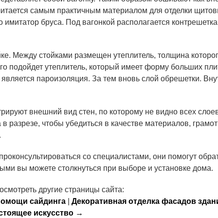
считается самым практичным материалом для отделки щито
о имитатор бруса. Под вагонкой располагается контрешетка
йке. Между стойками размещен утеплитель, толщина которо
сего подойдет утеплитель, который имеет форму больших пли
является пароизоляция. За тем вновь слой обрешетки. Вн
ируют внешний вид стен, по которому не видно всех слое
 в разрезе, чтобы убедиться в качестве материалов, грамо
.
 проконсультироваться со специалистами, они помогут обра
ыми вы можете столкнуться при выборе и установке дома.
осмотреть другие страницы сайта:
помощи сайдинга
|
Декоративная отделка фасадов здани
стоящее искусство →