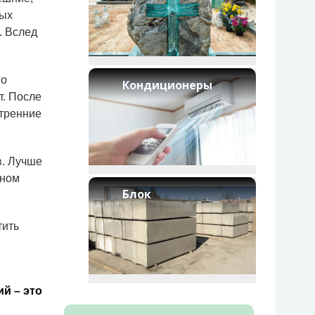
вых
. Вслед
го
Кондиционеры
т. После
утренние
в. Лучше
тном
Блок
тить
й – это