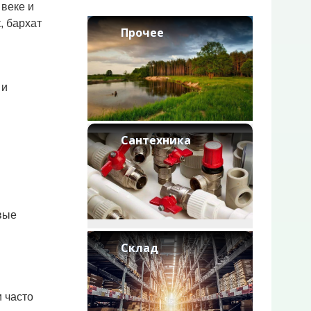
веке и
, бархат
Прочее
 и
Сантехника
вые
Склад
 часто