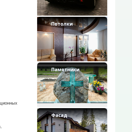
Потолки
Памятники
иционных
Фасад
.