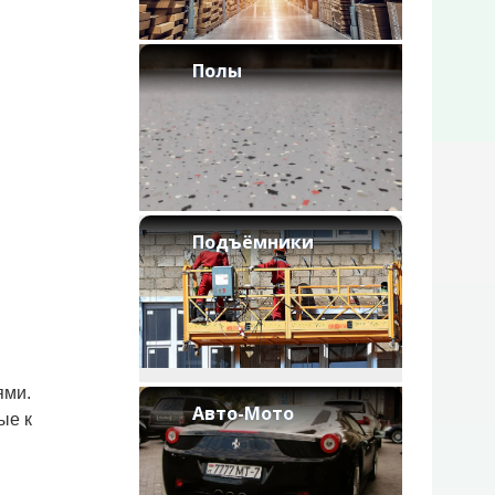
Полы
Подъёмники
ями.
Авто-Мото
ые к