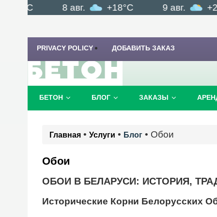
C
8 авг.
+18°C
9 авг.
+22°C
PRIVACY POLICY
ДОБАВИТЬ ЗАКАЗ
БЕТОН
БЛОГ
ЗАКАЗЫ
АРЕН
•
•
•
Обои
Главная
Услуги
Блог
Обои
ОБОИ В БЕЛАРУСИ: ИСТОРИЯ, ТР
Исторические Корни Белорусских О