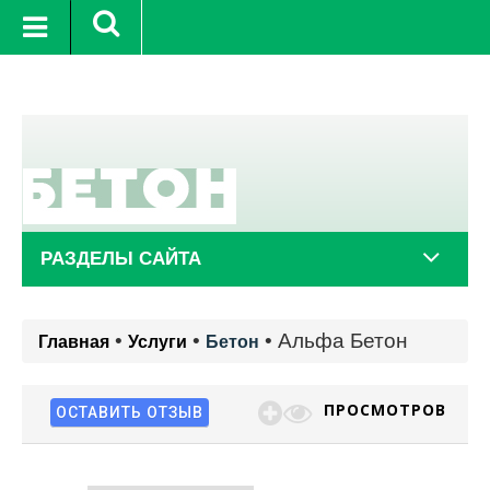
вг.
+23°C
8 авг.
+20°C
9 авг.
РАЗДЕЛЫ САЙТА
•
•
•
Альфа Бетон
Главная
Услуги
Бетон
ПРОСМОТРОВ
ОСТАВИТЬ ОТЗЫВ