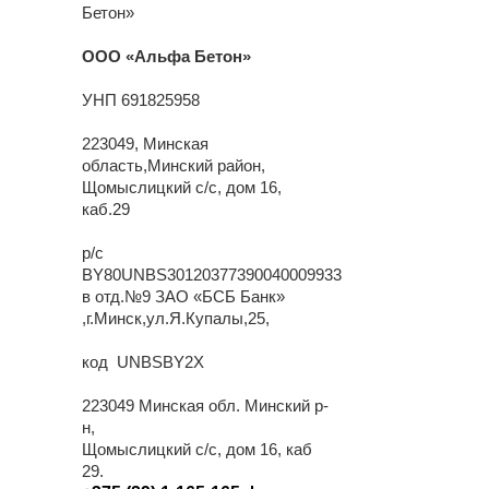
Бетон»
ООО «Альфа Бетон»
УНП 691825958
223049, Минская
область,Минский район,
Щомыслицкий с/с, дом 16,
каб.29
р/с
BY80UNBS30120377390040009933
в отд.№9 ЗАО «БСБ Банк»
,г.Минск,ул.Я.Купалы,25,
код UNBSBY2X
223049 Минская обл. Минский р-
н,
Щомыслицкий с/с, дом 16, каб
29.