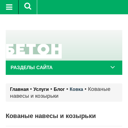
+22°C
8 авг.
+20°C
9 авг.
+
РАЗДЕЛЫ САЙТА
•
•
•
•
Кованые
Главная
Услуги
Блог
Ковка
навесы и козырьки
Кованые навесы и козырьки