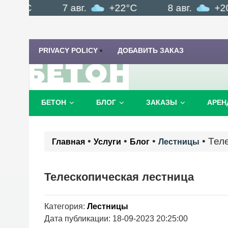
4°C
7 авг.
+22°C
8 авг.
+20°C
PRIVACY POLICY
ДОБАВИТЬ ЗАКАЗ
БЕТОН
БЛОГ
ЗАКАЗЫ
АРЕН
•
•
•
•
Тел
Главная
Услуги
Блог
Лестницы
Телескопическая лестница
Категория:
Лестницы
Дата публикации: 18-09-2023 20:25:00