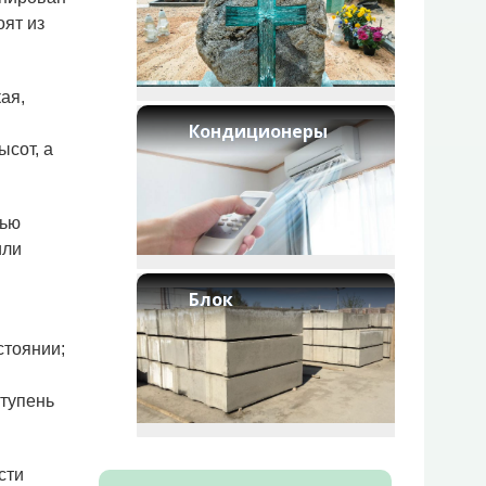
оят из
ая,
Кондиционеры
ысот, а
щью
или
Блок
стоянии;
тупень
сти