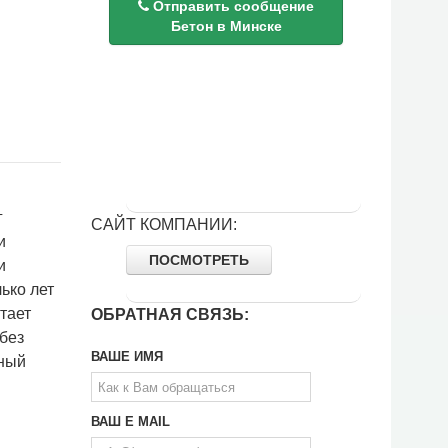
Отправить сообщение
Бетон в Минске
Республика Беларусь, Минский
район, д. Лесковка, ул.
Советская, 1
+375 29
625-08-08
г
САЙТ КОМПАНИИ:
и
ПОСМОТРЕТЬ
и
ько лет
тает
ОБРАТНАЯ СВЯЗЬ:
без
ВАШЕ ИМЯ
нный
ВАШ E MAIL