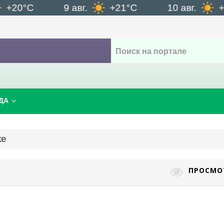
20°C
9 авг.
+21°C
10 авг.
+24
ДА
ке
ПРОСМО