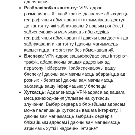
адсочвання.
Разблакіроўка кантэнту:
VPN-адрас,
размешчаны ў іншай краіне, дазваляе абыходзіць
геаграфічныя абмежаванні і атрымліваць доступ
да кантэнту, які заблакаваны ў вашым рэгіёне, і
забяспечваючы магчымасць абыходзіць
геаграфічныя абмежаванні і даючы вам доступ да
заблакаванага кантэнту і даючы магчымасць
карыстацца Інтэрнэтам без абмежаванняў.
Бяспека:
VPN-адрас зашыфроўвае ваш інтэрнэт-
трафік, абараняючы вашыя дадзеныя ад
перахопу і кібератак, і забяспечваючы вашу
бяспеку і даючы вам магчымасць абараніцца ад
розных кібератак і даючы вам магчымасць
захаваць вашу інфармацыю ў бяспецы.
Хуткасць:
Аддаленасць VPN-адраса ад вашага
месцазнаходжання ўплывае на хуткасць
злучэння. Выбар сервера з бліжэйшым адрасам
можа палепшыць хуткасць вашага Інтэрнэту, і
даючы вам магчымасць выбраць сервер з
бліжэйшым адрасам і даючы вам магчымасць
атрымаць хуткі і надзейны інтэрнэт.