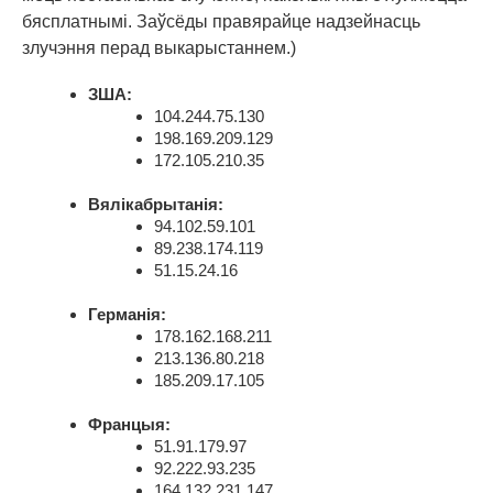
бясплатнымі. Заўсёды правярайце надзейнасць
злучэння перад выкарыстаннем.)
ЗША:
104.244.75.130
198.169.209.129
172.105.210.35
Вялікабрытанія:
94.102.59.101
89.238.174.119
51.15.24.16
Германія:
178.162.168.211
213.136.80.218
185.209.17.105
Францыя:
51.91.179.97
92.222.93.235
164.132.231.147