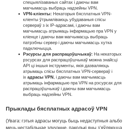
спецыялізаваных сайтах і даючы вам
магчымасць выбраць надзейны VPN.
VPN-кліенты:
Некаторыя бясплатныя VPN-
кліенты ўтрымліваюць убудаваныя спісы
сервераў з іх IP-адрасамі, і даючы вам
магчымасць атрымаць інфармацыю пра VPN у
кліенце і даючы вам магчымасць выбраць
патрэбны сервер і даючы магчымасць хутка
падключыцца.
Рэсурсы для распрацоўшчыкаў:
На некаторых
рэсурсах для распрацоўшчыкаў можна знайсці
API ці іншыя інструменты, якія дазваляюць
атрымаць спісы бясплатных VPN-сервераў і
іх
адрасы VPN
, і даючы вам магчымасць
атрымаць інфармацыю пра VPN на рэсурсах для
распрацоўшчыкаў і даючы вам магчымасць
выбраць надзейны VPN.
Прыклады бясплатных адрасоў VPN
(Увага: гэтыя адрасы могуць быць недаступныя альбо
мець нестабільнае злучэнне, паколькі яны з’яўляюцца