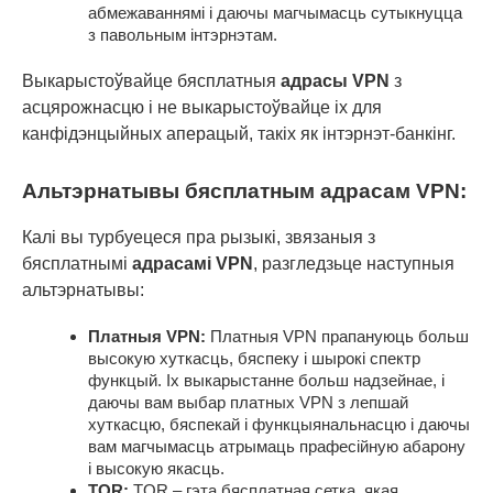
абмежаваннямі і даючы магчымасць сутыкнуцца
з павольным інтэрнэтам.
Выкарыстоўвайце бясплатныя
адрасы VPN
з
асцярожнасцю і не выкарыстоўвайце іх для
канфідэнцыйных аперацый, такіх як інтэрнэт-банкінг.
Альтэрнатывы бясплатным адрасам VPN:
Калі вы турбуецеся пра рызыкі, звязаныя з
бясплатнымі
адрасамі VPN
, разгледзьце наступныя
альтэрнатывы:
Платныя VPN:
Платныя VPN прапануюць больш
высокую хуткасць, бяспеку і шырокі спектр
функцый. Іх выкарыстанне больш надзейнае, і
даючы вам выбар платных VPN з лепшай
хуткасцю, бяспекай і функцыянальнасцю і даючы
вам магчымасць атрымаць прафесійную абарону
і высокую якасць.
TOR:
TOR – гэта бясплатная сетка, якая