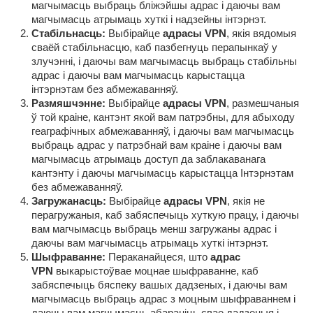
магчымасць выбраць бліжэйшы адрас і даючы вам
магчымасць атрымаць хуткі і надзейны інтэрнэт.
Стабільнасць:
Выбірайце
адрасы VPN
, якія вядомыя
сваёй стабільнасцю, каб пазбегнуць перапынкаў у
злучэнні, і даючы вам магчымасць выбраць стабільны
адрас і даючы вам магчымасць карыстацца
інтэрнэтам без абмежаванняў.
Размяшчэнне:
Выбірайце
адрасы VPN
, размешчаныя
ў той краіне, кантэнт якой вам патрэбны, для абыходу
геаграфічных абмежаванняў, і даючы вам магчымасць
выбраць адрас у патрэбнай вам краіне і даючы вам
магчымасць атрымаць доступ да заблакаванага
кантэнту і даючы магчымасць карыстацца Інтэрнэтам
без абмежаванняў.
Загружанасць:
Выбірайце
адрасы VPN
, якія не
перагружаныя, каб забяспечыць хуткую працу, і даючы
вам магчымасць выбраць менш загружаны адрас і
даючы вам магчымасць атрымаць хуткі інтэрнэт.
Шыфраванне:
Пераканайцеся, што
адрас
VPN
выкарыстоўвае моцнае шыфраванне, каб
забяспечыць бяспеку вашых дадзеных, і даючы вам
магчымасць выбраць адрас з моцным шыфраваннем і
даючы вам магчымасць абараніць свае дадзеныя і