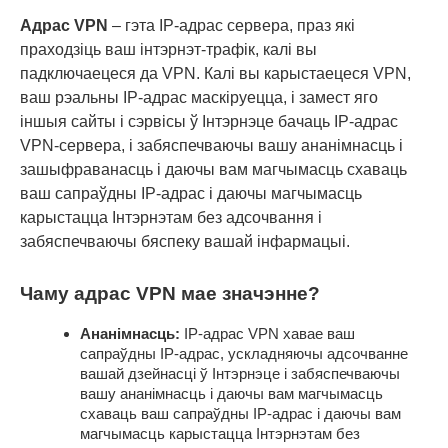
Адрас VPN
– гэта IP-адрас сервера, праз які
праходзіць ваш інтэрнэт-трафік, калі вы
падключаецеся да VPN. Калі вы карыстаецеся VPN,
ваш рэальны IP-адрас маскіруецца, і замест яго
іншыя сайты і сэрвісы ў Інтэрнэце бачаць IP-адрас
VPN-сервера, і забяспечваючы вашу ананімнасць і
зашыфраванасць і даючы вам магчымасць схаваць
ваш сапраўдны IP-адрас і даючы магчымасць
карыстацца Інтэрнэтам без адсочвання і
забяспечваючы бяспеку вашай інфармацыі.
Чаму адрас VPN мае значэнне?
Ананімнасць:
IP-адрас VPN хавае ваш
сапраўдны IP-адрас, ускладняючы адсочванне
вашай дзейнасці ў Інтэрнэце і забяспечваючы
вашу ананімнасць і даючы вам магчымасць
схаваць ваш сапраўдны IP-адрас і даючы вам
магчымасць карыстацца Інтэрнэтам без