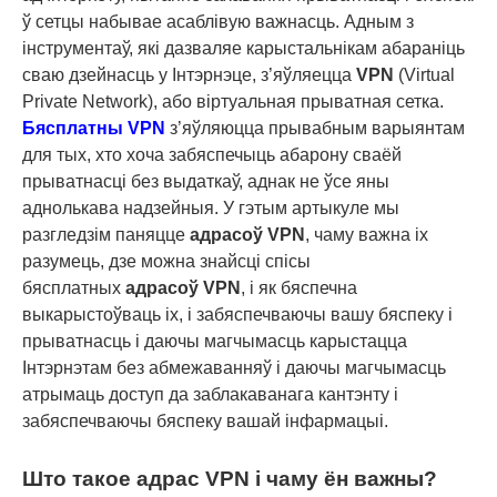
ў сетцы набывае асаблівую важнасць. Адным з
інструментаў, які дазваляе карыстальнікам абараніць
сваю дзейнасць у Інтэрнэце, з’яўляецца
VPN
(Virtual
Private Network), або віртуальная прыватная сетка.
Бясплатны VPN
з’яўляюцца прывабным варыянтам
для тых, хто хоча забяспечыць абарону сваёй
прыватнасці без выдаткаў, аднак не ўсе яны
аднолькава надзейныя. У гэтым артыкуле мы
разгледзім паняцце
адрасоў VPN
, чаму важна іх
разумець, дзе можна знайсці спісы
бясплатных
адрасоў VPN
, і як бяспечна
выкарыстоўваць іх, і забяспечваючы вашу бяспеку і
прыватнасць і даючы магчымасць карыстацца
Інтэрнэтам без абмежаванняў і даючы магчымасць
атрымаць доступ да заблакаванага кантэнту і
забяспечваючы бяспеку вашай інфармацыі.
Што такое адрас VPN і чаму ён важны?