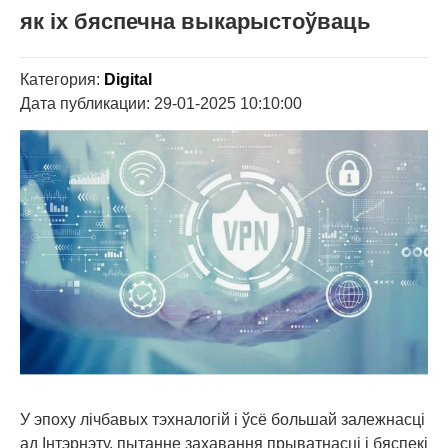
як іх бяспечна выкарыстоўваць
Категория:
Digital
Дата публикации: 29-01-2025 10:10:00
У эпоху лічбавых тэхналогій і ўсё большай залежнасці
ад Інтэрнэту, пытанне захавання прыватнасці і бяспекі