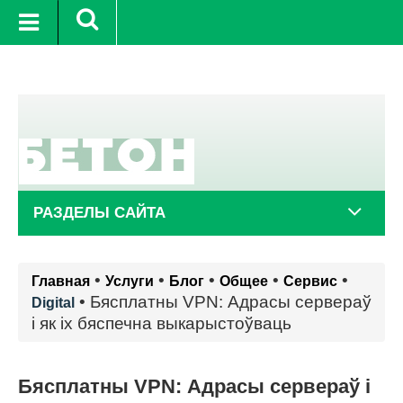
°C
8 авг.
+20°C
9 авг.
+21°C
РАЗДЕЛЫ САЙТА
•
•
•
•
•
Главная
Услуги
Блог
Общее
Сервис
•
Бясплатны VPN: Адрасы сервераў
Digital
і як іх бяспечна выкарыстоўваць
Бясплатны VPN: Адрасы сервераў і