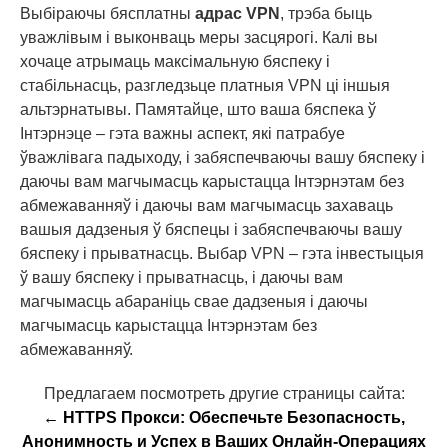
Выбіраючы бясплатны
адрас VPN
, трэба быць
уважлівым і выконваць меры засцярогі. Калі вы
хочаце атрымаць максімальную бяспеку і
стабільнасць, разгледзьце платныя VPN ці іншыя
альтэрнатывы. Памятайце, што ваша бяспека ў
Інтэрнэце – гэта важны аспект, які патрабуе
ўважлівага падыходу, і забяспечваючы вашу бяспеку і
даючы вам магчымасць карыстацца Інтэрнэтам без
абмежаванняў і даючы вам магчымасць захаваць
вашыя дадзеныя ў бяспецы і забяспечваючы вашу
бяспеку і прыватнасць. Выбар VPN – гэта інвестыцыя
ў вашу бяспеку і прыватнасць, і даючы вам
магчымасць абараніць свае дадзеныя і даючы
магчымасць карыстацца Інтэрнэтам без
абмежаванняў.
Предлагаем посмотреть другие страницы сайта:
← HTTPS Прокси: Обеспечьте Безопасность,
Анонимность и Успех в Ваших Онлайн-Операциях