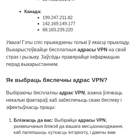
Канада:
199.247.211.82
142.169.149.177
68.183.239.220
Увага!
Гэты спіс прыведзены толькі ў якасці прыкладу.
Выкарыстоўвайце бясплатныя
адрасы VPN
на свой
страх і рызыку. Заўсёды правярайце інфармацыю
перад выкарыстаннем.
Як выбраць бяспечны адрас VPN?
Выбіраючы бясплатны
адрас VPN
, важна ўлічваць
некалькі фактараў, каб забяспечыць сваю бяспеку і
эфектыўнасць працы:
Блізкасць да вас:
Выбірайце
адрасы VPN
,
размешчаныя бліжэй да вашага месцазнаходжання,
каб палепшыць хуткасць інтэрнэту, і даючы вам