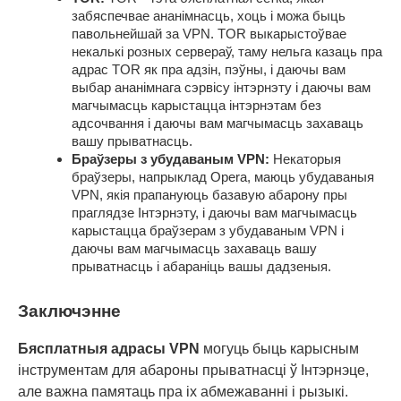
забяспечвае ананімнасць, хоць і можа быць
павольнейшай за VPN. TOR выкарыстоўвае
некалькі розных сервераў, таму нельга казаць пра
адрас TOR як пра адзін, пэўны, і даючы вам
выбар ананімнага сэрвісу інтэрнэту і даючы вам
магчымасць карыстацца інтэрнэтам без
адсочвання і даючы вам магчымасць захаваць
вашу прыватнасць.
Браўзеры з убудаваным VPN:
Некаторыя
браўзеры, напрыклад Opera, маюць убудаваныя
VPN, якія прапануюць базавую абарону пры
праглядзе Інтэрнэту, і даючы вам магчымасць
карыстацца браўзерам з убудаваным VPN і
даючы вам магчымасць захаваць вашу
прыватнасць і абараніць вашы дадзеныя.
Заключэнне
Бясплатныя адрасы VPN
могуць быць карысным
інструментам для абароны прыватнасці ў Інтэрнэце,
але важна памятаць пра іх абмежаванні і рызыкі.