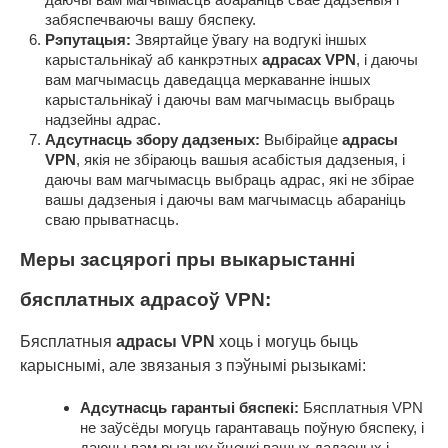
забяспечваючы вашу бяспеку.
Рэпутацыя:
Звяртайце ўвагу на водгукі іншых
карыстальнікаў аб канкрэтных
адрасах VPN
, і даючы
вам магчымасць даведацца меркаванне іншых
карыстальнікаў і даючы вам магчымасць выбраць
надзейны адрас.
Адсутнасць збору дадзеных:
Выбірайце
адрасы
VPN
, якія не збіраюць вашыя асабістыя дадзеныя, і
даючы вам магчымасць выбраць адрас, які не збірае
вашы дадзеныя і даючы вам магчымасць абараніць
сваю прыватнасць.
Меры засцярогі пры выкарыстанні
бясплатных адрасоў VPN:
Бясплатныя
адрасы VPN
хоць і могуць быць
карыснымі, але звязаныя з пэўнымі рызыкамі:
Адсутнасць гарантыі бяспекі:
Бясплатныя VPN
не заўсёды могуць гарантаваць поўную бяспеку, і
даючы вам рызыку ўцечкі вашых дадзеных і