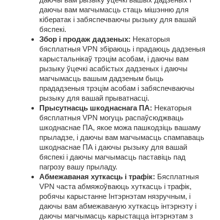
даючы вам магчымасць стаць мішэнню для
кібератак і забяспечваючы рызыку для вашай
бяспекі.
Збор і продаж дадзеных:
Некаторыя
бясплатныя VPN збіраюць і прадаюць дадзеныя
карыстальнікаў трэцім асобам, і даючы вам
рызыку ўцечкі асабістых дадзеных і даючы
магчымасць вашым дадзеным быць
прададзеныя трэцім асобам і забяспечваючы
рызыку для вашай прыватнасці.
Прысутнасць шкоднаснага ПА:
Некаторыя
бясплатныя VPN могуць распаўсюджваць
шкоднаснае ПА, якое можа пашкодзіць вашаму
прыладзе, і даючы вам магчымасць спампаваць
шкоднаснае ПА і даючы рызыку для вашай
бяспекі і даючы магчымасць паставіць пад
пагрозу вашу прыладу.
Абмежаваная хуткасць і трафік:
Бясплатныя
VPN часта абмяжоўваюць хуткасць і трафік,
робячы карыстанне Інтэрнэтам нязручным, і
даючы вам абмежаваную хуткасць інтэрнэту і
даючы магчымасць карыстацца інтэрнэтам з