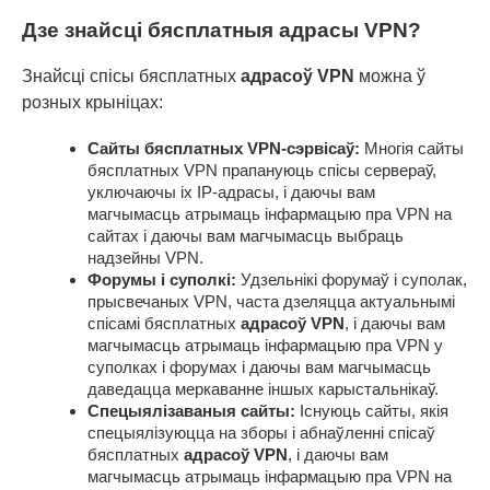
Дзе знайсці бясплатныя адрасы VPN?
Знайсці спісы бясплатных
адрасоў VPN
можна ў
розных крыніцах:
Сайты бясплатных VPN-сэрвісаў:
Многія сайты
бясплатных VPN прапануюць спісы сервераў,
уключаючы іх IP-адрасы, і даючы вам
магчымасць атрымаць інфармацыю пра VPN на
сайтах і даючы вам магчымасць выбраць
надзейны VPN.
Форумы і суполкі:
Удзельнікі форумаў і суполак,
прысвечаных VPN, часта дзеляцца актуальнымі
спісамі бясплатных
адрасоў VPN
, і даючы вам
магчымасць атрымаць інфармацыю пра VPN у
суполках і форумах і даючы вам магчымасць
даведацца меркаванне іншых карыстальнікаў.
Спецыялізаваныя сайты:
Існуюць сайты, якія
спецыялізуюцца на зборы і абнаўленні спісаў
бясплатных
адрасоў VPN
, і даючы вам
магчымасць атрымаць інфармацыю пра VPN на