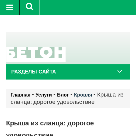
+25°C
11 авг.
+20°C
12 авг.
РАЗДЕЛЫ САЙТА
•
•
•
•
Крыша из
Главная
Услуги
Блог
Кровля
сланца: дорогое удовольствие
Крыша из сланца: дорогое
удовольствие