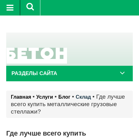
г.
+21°C
10 авг.
+24°C
11 авг
РАЗДЕЛЫ САЙТА
•
•
•
•
Где лучше
Главная
Услуги
Блог
Склад
всего купить металлические грузовые
стеллажи?
Где лучше всего купить