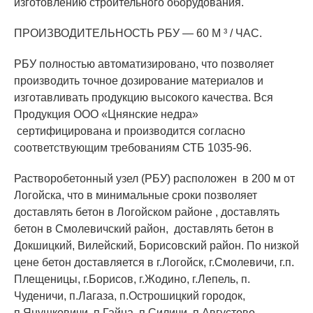
изготовлению строительного оборудования.
ПРОИЗВОДИТЕЛЬНОСТЬ РБУ — 60 М ³ / ЧАС.
РБУ полностью автоматизировано, что позволяет
производить точное дозирование материалов и
изготавливать продукцию высокого качества. Вся
Продукция ООО «Цнянские недра»
сертифицирована и производится согласно
соответствующим требованиям СТБ 1035-96.
Растворобетонный узел (РБУ) расположен в 200 м от
Логойска, что в минимальные сроки позволяет
доставлять бетон в Логойском районе , доставлять
бетон в Смолевичский район, доставлять бетон в
Докшицкий, Вилейский, Борисовский район. По низкой
цене бетон доставляется в г.Логойск, г.Смолевичи, г.п.
Плещеницы, г.Борисов, г.Жодино, г.Лепель, п.
Чуденичи, п.Лагаза, п.Острошицкий городок,
п.Янушковичи, п.Гайна, п.Силичи ,п.Августово,