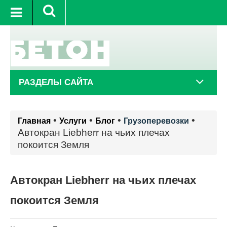
11 авг.
+22°C
12 авг.
+19°C
РАЗДЕЛЫ САЙТА
•
•
•
•
Главная
Услуги
Блог
Грузоперевозки
Автокран Liebherr на чьих плечах
покоится Земля
Автокран Liebherr на чьих плечах
покоится Земля