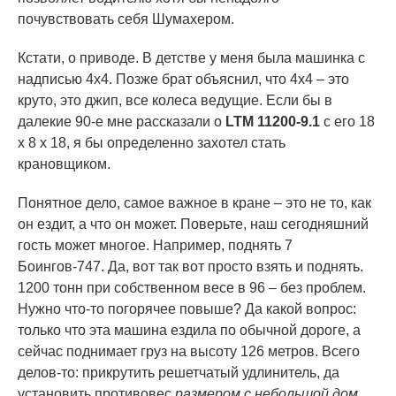
почувствовать себя Шумахером.
Кстати, о приводе. В детстве у меня была машинка с
надписью 4х4. Позже брат объяснил, что 4х4 – это
круто, это джип, все колеса ведущие. Если бы в
далекие 90-е мне рассказали о
LTM 11200-9.1
с его 18
x 8 x 18, я бы определенно захотел стать
крановщиком.
Понятное дело, самое важное в кране – это не то, как
он ездит, а что он может. Поверьте, наш сегодняшний
гость может многое. Например, поднять 7
Боингов-747. Да, вот так вот просто взять и поднять.
1200 тонн при собственном весе в 96 – без проблем.
Нужно что-то погорячее повыше? Да какой вопрос:
только что эта машина ездила по обычной дороге, а
сейчас поднимает груз на высоту 126 метров. Всего
делов-то: прикрутить решетчатый удлинитель, да
установить противовес
размером с небольшой дом
.