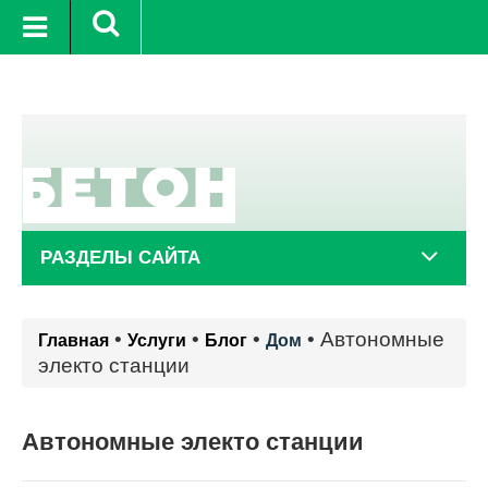
8 авг.
+20°C
9 авг.
+21°C
1
РАЗДЕЛЫ САЙТА
•
•
•
•
Автономные
Главная
Услуги
Блог
Дом
электо станции
Автономные электо станции